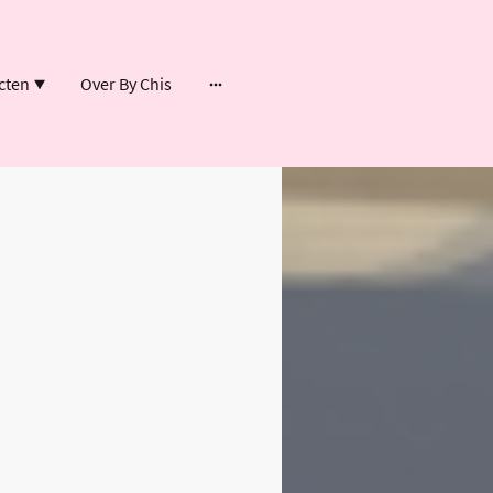
cten
Over By Chis